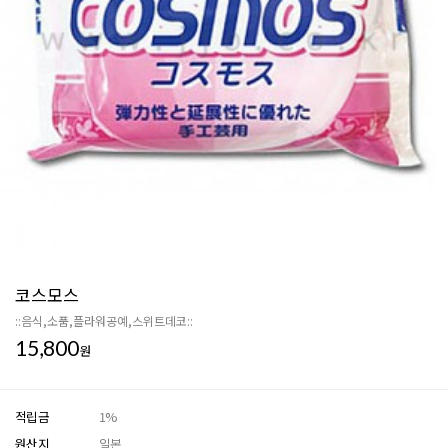
코스모스
::음식,소품,플라워공예,스위트데코::
15,800
원
적립금
1%
원산지
일본