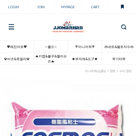
LOGIN
JOIN
MYPAGE
CART
💖레진아트💖
✨몰드✨
🍭미니어쳐🍭
👜네트&펠트자수👜
🔥키캡&볼꾸&젤리슈
💎비즈&쥬얼리💎
🍀부자재&도구🍀
🌸기타🌸
즈🔥
미니어쳐&납골당
점토
수지/경량