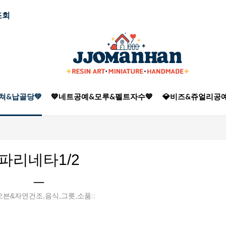
조회
쳐&납골당💚
💙네트공예&모루&펠트자수💙
💎비즈&쥬얼리공예
파리네타1/2
ㅡ
,오븐&자연건조,음식,그릇,소품::