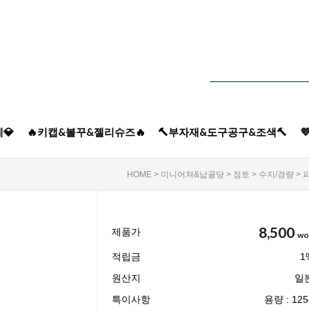
💎
🔥키캡&볼꾸&젤리슈즈🔥
🔨부자재&도구공구&조색🔨

HOME
>
미니어쳐&납골당
>
점토
>
수지/경량
> 
8,500
제품가
wo
적립금
1
원산지
일
특이사항
용량 : 125