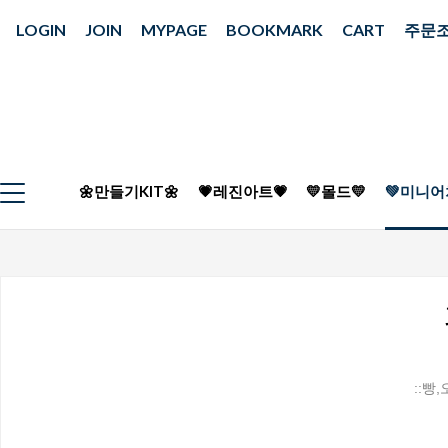
LOGIN
JOIN
MYPAGE
BOOKMARK
CART
주문
🌼만들기KIT🌼
💗레진아트💗
💛몰드💛
💚미니어
::빵