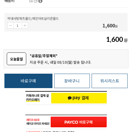
배송비
(조건)
막대사탕파츠몰드/레진아트실리콘몰드
1,600
원
1,600
원
*공휴일/주말제외*
오늘출발
지금 주문 시, 내일 08/10(월) 발송 됩니다.
바로구매
장바구니
위시리스트