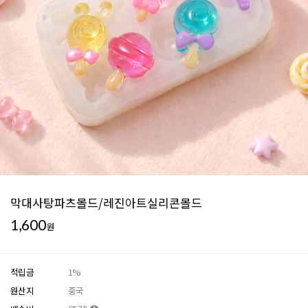
막대사탕파츠몰드/레진아트실리콘몰드
1,600
원
적립금
1%
원산지
중국