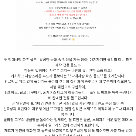
🍭 막대사탕 파츠 몰드 | 달콤한 동화 속 감성을 가득 담아, 아기자기한 롤리팝 미니 파츠
제작 전용 몰드 ✨
한눈에 달콤함이 사르르 퍼지는 나만의 유니크한 소품 데코!
키치하고 사랑스러운 무드가 돋보이는 **막대사탕 파츠 몰드**를 소개합니다.
빙글빙글 위트 있게 돌아가는 롤리팝 캔디의 질감과 앙증맞은 막대 부분까지 정교한 일
체형 쉐입으로 구현하여,
네일 아트, 탑로더 꾸미기, 폰케이스 데코에 어울리는 미니 포인트 파츠를 쏙쏙 구워내기
에 완벽한 전용 몰드입니다.
✅ 말랑말랑 프리미엄 연질 실리콘 재질! 얇은 사탕 막대 라인도 손상 없이 쏙
신축성과 복원력이 매우 뛰어난 **고품질 연질 실리콘 소재**로 제작되어 누구나 다루기
쉽습니다.
롤리팝 고유의 뱅글뱅글 돌아가는 입체적인 결 표현은 물론, 부러지기 쉬운 얇은 막대 부
분까지 일그러짐 없이 선명하게 표현되며,
재료가 완전히 경화된 후 몰드를 바깥쪽으로 부드럽게 벌려 톡 밀어주면 사출 자국 없이
매끄럽고 깔끔하게 탈형됩니다.