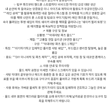
✨ 탑꾸 파츠부터 핸드폰 스트랩까지! 비비드한 하이틴 감성 대량 생산
내 손안에 쏙 들어오는 앙증맞은 미니 사이즈로 제작되어 활용도가 무궁무진합니다.
**레진 공예**를 활용해 화려한 네온 컬러나 파스텔 톤 조색제를 믹스하고 영롱한 글리
터를 채워 나만의 폰 스트랩 및 탑로더 꾸미기(탑꾸) 메인 파츠를 만들거나,
속이 뚫려있는 투명 쉐입의 하트 쉐이커 내부를 채워줄 굴러다니는 '쉐이커 필러 토핑'으
로 매치했을 때 독보적인 깜찍함을 자랑합니다.
📌 제품 구성 및 정보
· 상품명: **막대사탕 파츠 몰드**
· 재질: **고품질 연질 실리콘 (유연한 몰드)**
· 구성: **막대사탕 파츠 몰드 1개입**
· 특징: **아기자기하고 입체적인 롤리팝 사탕 쉐입**, 부드럽고 편리한 탈형력, 높은 볼
세요!
륨감
· 용도: **DIY 미니어처 및 파츠 제작**, 레진 공예 부자재, 키링 참 및 데코덴 폰케이스
부속품 제작
⚠️ 사용 안내 및 주의사항
· 몰드 제작 공정상 미세한 기포나 스크래치가 있을 수 있습니다.
· 사탕 막대의 끝부분이나 헤드의 촘촘한 홈 등 좁고 깊은 공간에 기포가 차지 않도록 재
료를 부을 때 이쑤시개 등으로 구석구석 꼼꼼히 훑어주고 가볍게 톡톡 두드려 기포를 제
거해 주세요.
· 사용 후에는 가벼운 물세척 후 먼지가 타지 않도록 밀폐하여 건조하고 그늘진 곳에 보
관해 주세요.
· 몰드 내부 표면의 매끄러운 퀄리티를 오래 유지하기 위해 날카로운 핀셋이나 도구의 접
촉을 피해주시기 바랍니다.