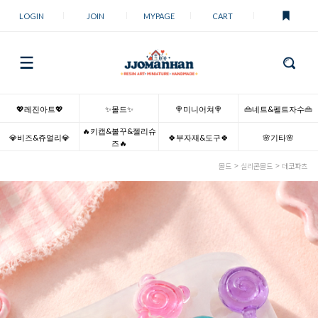
LOGIN
JOIN
MYPAGE
CART
💖레진아트💖
✨몰드✨
🍭미니어쳐🍭
👜네트&펠트자수👜
🔥키캡&볼꾸&젤리슈
💎비즈&쥬얼리💎
🍀부자재&도구🍀
🌸기타🌸
즈🔥
몰드
실리콘몰드
데코파츠