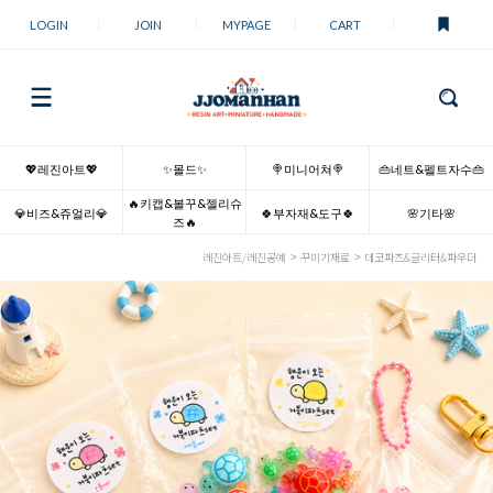
LOGIN
JOIN
MYPAGE
CART
💖레진아트💖
✨몰드✨
🍭미니어쳐🍭
👜네트&펠트자수👜
🔥키캡&볼꾸&젤리슈
💎비즈&쥬얼리💎
🍀부자재&도구🍀
🌸기타🌸
즈🔥
레진아트/레진공예
꾸미기재료
데코파츠&글리터&파우더