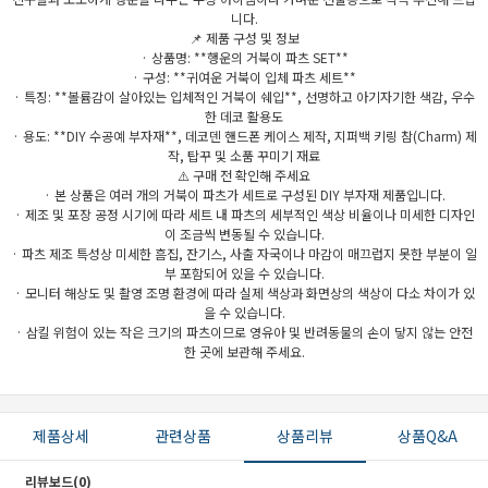
니다.
📌 제품 구성 및 정보
· 상품명: **행운의 거북이 파츠 SET**
· 구성: **귀여운 거북이 입체 파츠 세트**
· 특징: **볼륨감이 살아있는 입체적인 거북이 쉐입**, 선명하고 아기자기한 색감, 우수
한 데코 활용도
· 용도: **DIY 수공예 부자재**, 데코덴 핸드폰 케이스 제작, 지퍼백 키링 참(Charm) 제
작, 탑꾸 및 소품 꾸미기 재료
⚠️ 구매 전 확인해 주세요
· 본 상품은 여러 개의 거북이 파츠가 세트로 구성된 DIY 부자재 제품입니다.
· 제조 및 포장 공정 시기에 따라 세트 내 파츠의 세부적인 색상 비율이나 미세한 디자인
이 조금씩 변동될 수 있습니다.
· 파츠 제조 특성상 미세한 흠집, 잔기스, 사출 자국이나 마감이 매끄럽지 못한 부분이 일
부 포함되어 있을 수 있습니다.
· 모니터 해상도 및 촬영 조명 환경에 따라 실제 색상과 화면상의 색상이 다소 차이가 있
을 수 있습니다.
· 삼킬 위험이 있는 작은 크기의 파츠이므로 영유아 및 반려동물의 손이 닿지 않는 안전
한 곳에 보관해 주세요.
제품상세
관련상품
상품리뷰
상품Q&A
리뷰보드(0)