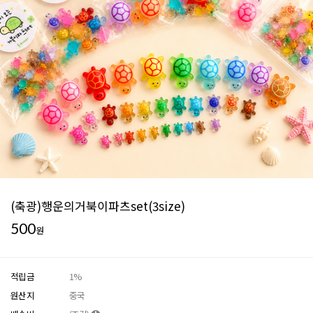
(축광)행운의거북이파츠set(3size)
500
원
적립금
1%
원산지
중국