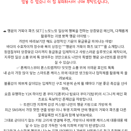
🐢 행운의 거북이 파츠 SET | 느릿느릿 일상에 행복을 전하는 앙증맞은 메신저, 다채롭게
활용하는 귀염 뽀짝 행운 아이템 ✨
가만히 바라보기만 해도 긍정적인 기운이 몽글몽글 피어나는 마법!
바다의 수호자이자 장수와 복의 상징인 **행운의 거북이 파츠 SET**를 소개합니다.
등껍질부터 앙증맞은 다리까지 동글동글 입체적이고 사랑스러운 실루엣으로 제작되어,
지루한 일상 소품 위에 톡 얹어주는 것만으로도 나만의 특별한 행운 오너먼트를 완성하
실 수 있습니다.
✅ 폰케이스부터 폰스트랩까지! 밋밋한 소품 위에 귀여운 포인트 톡톡
내 손이 가장 많이 닿는 스마트폰 케이스 위에 데코덴 생크림이나 접착제를 활용해 쏙 올
려보세요.
볼륨감이 예쁘게 살아있는 입체적인 구조 덕분에 손에 쥘 때마다 기분 좋은 촉감을 선사
하며,
요즘 유행하는 Y2K 하이틴 폰 꾸미기(폰꾸)나 탑로더 꾸미기(탑꾸)의 시그니처 메인 파
츠로도 독보적인 존재감을 자랑합니다.
✨ 트렌디한 지퍼백 감성 커스텀! 나만의 행운 키링으로 가방에 쏙
최근 SNS에서 가장 핫한 연출 방법! 미니 투명 지퍼백 안에 행운의 거북이 파츠를 다른
알록달록한 비즈들과 함께 넣어보세요.
그대로 군더더기 없는 키링 고리에 연결해 주면, 가방이나 에어팟 케이스에 대롱대롱 매
달 수 있는 감성 가득한 '수제 지퍼백 키링'이 탄생합니다.
친구들과 소소하게 행운을 나누는 우정 아이템이나 가벼운 선물용으로 적극 추천해 드립