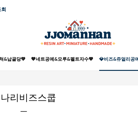
조회
쳐&납골당💚
💙네트공예&모루&펠트자수💙
💎비즈&쥬얼리공예
개나리비즈스쿱
ㅡ