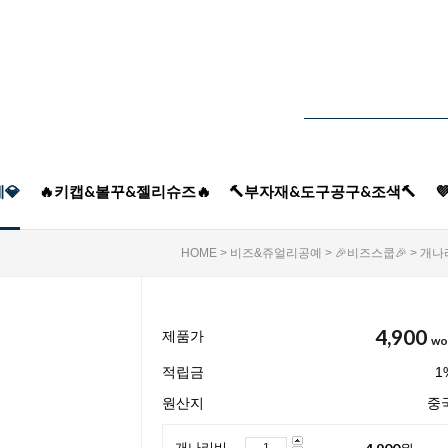
💎
🔥키캡&볼꾸&젤리슈즈🔥
🔨부자재&도구공구&조색🔨

HOME
>
비즈&쥬얼리공예
>
🎉비즈스쿱🎉
> 개
4,900
제품가
wo
적립금
1
원산지
중
4,900
원
개나리비즈스쿱