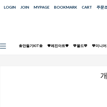
LOGIN
JOIN
MYPAGE
BOOKMARK
CART
주문
🌼만들기KIT🌼
💗레진아트💗
💛몰드💛
💚미니어