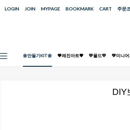
LOGIN
JOIN
MYPAGE
BOOKMARK
CART
주문
🌼만들기KIT🌼
💗레진아트💗
💛몰드💛
💚미니어
DI