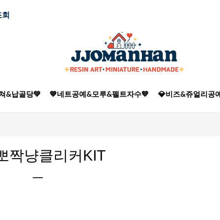
조회
쳐&납골당💚
💙네트공예&모루&펠트자수💙
💎비즈&쥬얼리공예
Y뽀짝냥클리커KIT
ㅡ