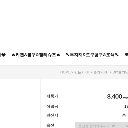
💎
🔥키캡&볼꾸&젤리슈즈🔥
🔨부자재&도구공구&조색🔨

HOME
>
만들기KIT
>
클리커KIT
> DIY뽀짝
8,400
제품가
wo
적립금
1
원산지
중
옵션