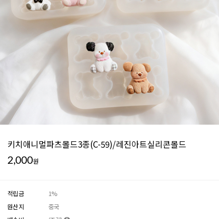
키치애니멀파츠몰드3종(C-59)/레진아트실리콘몰드
2,000
원
적립금
1%
원산지
중국