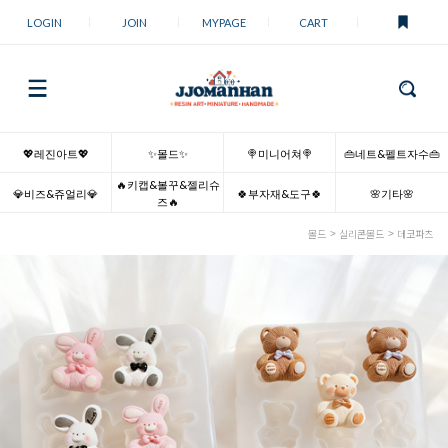
LOGIN
JOIN
MYPAGE
CART
💖레진아트💖
✨몰드✨
🍭미니어쳐🍭
👜네트&펠트자수👜
🔥키캡&볼꾸&젤리슈
💎비즈&쥬얼리💎
🍀부자재&도구🍀
🌸기타🌸
즈🔥
몰드
실리콘몰드
데코파츠