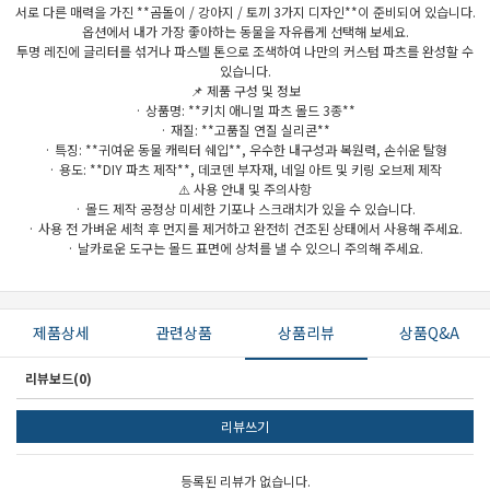
서로 다른 매력을 가진 **곰돌이 / 강아지 / 토끼 3가지 디자인**이 준비되어 있습니다.
옵션에서 내가 가장 좋아하는 동물을 자유롭게 선택해 보세요.
투명 레진에 글리터를 섞거나 파스텔 톤으로 조색하여 나만의 커스텀 파츠를 완성할 수
있습니다.
📌 제품 구성 및 정보
· 상품명: **키치 애니멀 파츠 몰드 3종**
· 재질: **고품질 연질 실리콘**
· 특징: **귀여운 동물 캐릭터 쉐입**, 우수한 내구성과 복원력, 손쉬운 탈형
· 용도: **DIY 파츠 제작**, 데코덴 부자재, 네일 아트 및 키링 오브제 제작
⚠️ 사용 안내 및 주의사항
· 몰드 제작 공정상 미세한 기포나 스크래치가 있을 수 있습니다.
· 사용 전 가벼운 세척 후 먼지를 제거하고 완전히 건조된 상태에서 사용해 주세요.
· 날카로운 도구는 몰드 표면에 상처를 낼 수 있으니 주의해 주세요.
제품상세
관련상품
상품리뷰
상품Q&A
리뷰보드(0)
리뷰쓰기
등록된 리뷰가 없습니다.