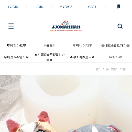
LOGIN
JOIN
MYPAGE
CART
💖레진아트💖
✨몰드✨
🍭미니어쳐🍭
👜네트&펠트자수👜
🔥키캡&볼꾸&젤리슈
💎비즈&쥬얼리💎
🍀부자재&도구🍀
🌸기타🌸
즈🔥
몰드
실리콘몰드
몰드