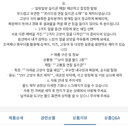
요.
✅ 말랑말랑 실리콘 재질! 매끈하고 깔끔한 탈형
부드럽고 유연한 **프리미엄 연질 실리콘 소재**로 제작되었습니다.
고양이 귀의 뾰족한 끝부분까지 뭉개짐 없이 정교하게 복제되며,
복원력이 뛰어나 경화 후 결과물을 꺼낼 때 큰 힘을 들이지 않아도 쏙 분리됩니다.
✨ 2가지 얼굴 옵션! 취향에 맞는 쉐입 선택
서로 다른 매력을 가진 **2가지 고양이 얼굴 디자인**이 준비되어 있습니다.
옵션에서 내가 원하는 느낌의 얼굴 모양을 자유롭게 선택해 보세요.
조색제나 파우더를 활용해 삼색이, 치즈, 고등어 등 다양한 묘종을 표현하는 재미가 있습
니다.
세요!
📌 제품 구성 및 정보
· 상품명: **냥이 얼굴 몰드 2종**
· 재질: **고품질 연질 실리콘**
· 특징: **귀여운 고양이 얼굴 쉐입**, 우수한 내구성과 복원력, 손쉬운 탈형
· 용도: **DIY 고양이 파츠 제작**, 데코덴 부자재, 석고 방향제 및 키링 오브제 제작
⚠️ 사용 안내 및 주의사항
· 몰드 제작 공정상 미세한 기포나 스크래치가 있을 수 있습니다.
· 사용 전 가벼운 세척 후 먼지가 없는 상태에서 사용해 주세요.
· 날카로운 도구는 몰드 표면에 상처를 낼 수 있으니 주의해 주세요.
제품상세
관련상품
상품리뷰
상품Q&A