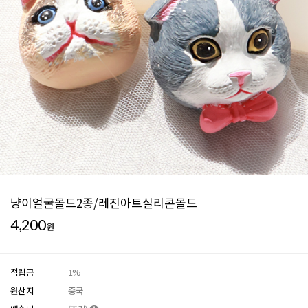
냥이얼굴몰드2종/레진아트실리콘몰드
4,200
원
적립금
1%
원산지
중국