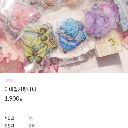
디테일커팅나비
1,900
원
적립금
1%
원산지
중국