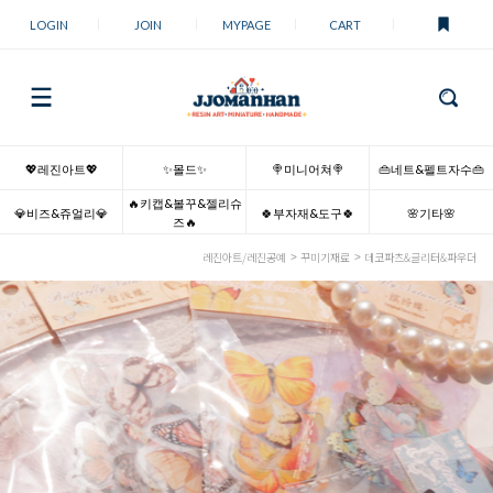
LOGIN
JOIN
MYPAGE
CART
💖레진아트💖
✨몰드✨
🍭미니어쳐🍭
👜네트&펠트자수👜
🔥키캡&볼꾸&젤리슈
💎비즈&쥬얼리💎
🍀부자재&도구🍀
🌸기타🌸
즈🔥
레진아트/레진공예
꾸미기재료
데코파츠&글리터&파우더